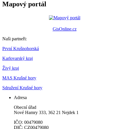
Mapový portál
GisOnline.cz
Naši partneři:
První Krušnohorská
Karlovarský kraj
Živý kraj
MAS Krušné hory
Sdružení Krušné hory
Adresa
Obecní úřad
Nové Hamry 333, 362 21 Nejdek 1
IČO: 00479080
DIČ: CZ00479080