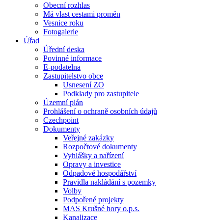
Obecní rozhlas
Má vlast cestami proměn
Vesnice roku
Fotogalerie
Úřad
Úřední deska
Povinné informace
E-podatelna
Zastupitelstvo obce
Usnesení ZO
Podklady pro zastupitele
Územní plán
Prohlášení o ochraně osobních údajů
Czechpoint
Dokumenty
Veřejné zakázky
Rozpočtové dokumenty
Vyhlášky a nařízení
Opravy a investice
Odpadové hospodářství
Pravidla nakládání s pozemky
Volby
Podpořené projekty
MAS Krušné hory o.p.s.
Kanalizace