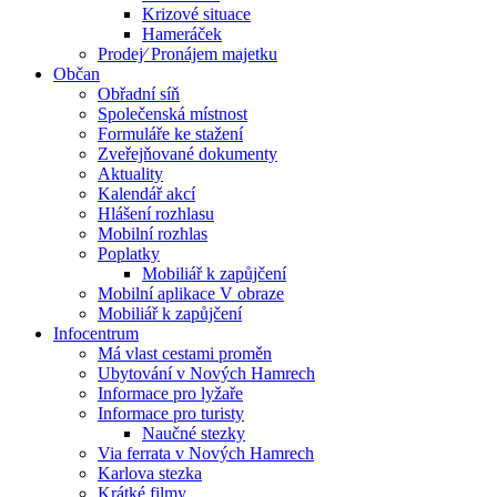
Krizové situace
Hameráček
Prodej⁄ Pronájem majetku
Občan
Obřadní síň
Společenská místnost
Formuláře ke stažení
Zveřejňované dokumenty
Aktuality
Kalendář akcí
Hlášení rozhlasu
Mobilní rozhlas
Poplatky
Mobiliář k zapůjčení
Mobilní aplikace V obraze
Mobiliář k zapůjčení
Infocentrum
Má vlast cestami proměn
Ubytování v Nových Hamrech
Informace pro lyžaře
Informace pro turisty
Naučné stezky
Via ferrata v Nových Hamrech
Karlova stezka
Krátké filmy