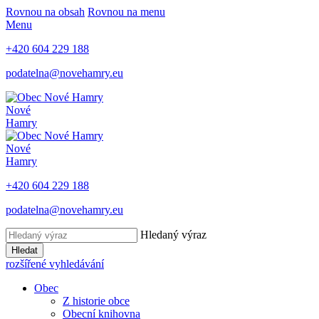
Rovnou na obsah
Rovnou na menu
Menu
+420 604 229 188
podatelna@novehamry.eu
Nové
Hamry
Nové
Hamry
+420 604 229 188
podatelna@novehamry.eu
Hledaný výraz
Hledat
rozšířené vyhledávání
Obec
Z historie obce
Obecní knihovna