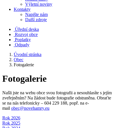
Výletní noviny
Kontakty
Napište nám
Další zdroje
Úřední deska
Rozvoj obce
Poplatky
Odpady
Úvodní stránka
Obec
Fotogalerie
Fotogalerie
Našli jste na webu obce svou fotografii a nesouhlasíte s jejím
zveřejněním? Na žádost bude fotografie odstraněna. Obraťte
se na nás telefonicky – 604 229 188, popř. na e-
mail
obec@novehamry.eu
Rok 2026
Rok 2025