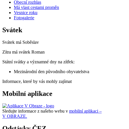
Obecní rozhlas
Má vlast cestami proměn
Vesnice roku
Fotogalerie
Svátek
Svátek má
Soběslav
Zítra má svátek
Roman
Státní svátky a významné dny na zítřek:
Mezinárodní den původního obyvatelstva
Informace, které by vás mohly zajímat
Mobilní aplikace
Sledujte informace z našeho webu v
mobilní aplikaci –
V OBRAZE.
Odstávky ČEZ