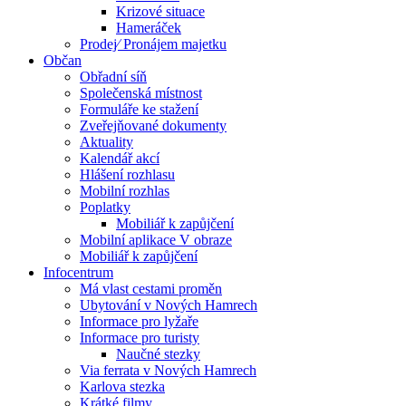
Krizové situace
Hameráček
Prodej⁄ Pronájem majetku
Občan
Obřadní síň
Společenská místnost
Formuláře ke stažení
Zveřejňované dokumenty
Aktuality
Kalendář akcí
Hlášení rozhlasu
Mobilní rozhlas
Poplatky
Mobiliář k zapůjčení
Mobilní aplikace V obraze
Mobiliář k zapůjčení
Infocentrum
Má vlast cestami proměn
Ubytování v Nových Hamrech
Informace pro lyžaře
Informace pro turisty
Naučné stezky
Via ferrata v Nových Hamrech
Karlova stezka
Krátké filmy