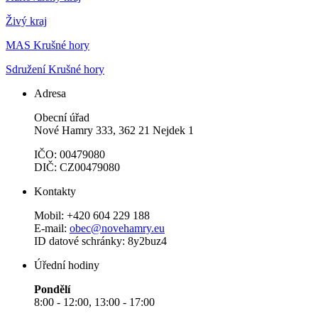
Živý kraj
MAS Krušné hory
Sdružení Krušné hory
Adresa
Obecní úřad
Nové Hamry 333, 362 21 Nejdek 1
IČO: 00479080
DIČ: CZ00479080
Kontakty
Mobil: +420 604 229 188
E-mail:
obec@novehamry.eu
ID datové schránky: 8y2buz4
Úřední hodiny
Pondělí
8:00 - 12:00, 13:00 - 17:00