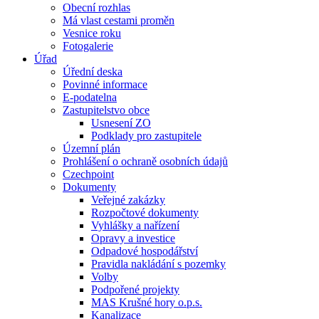
Obecní rozhlas
Má vlast cestami proměn
Vesnice roku
Fotogalerie
Úřad
Úřední deska
Povinné informace
E-podatelna
Zastupitelstvo obce
Usnesení ZO
Podklady pro zastupitele
Územní plán
Prohlášení o ochraně osobních údajů
Czechpoint
Dokumenty
Veřejné zakázky
Rozpočtové dokumenty
Vyhlášky a nařízení
Opravy a investice
Odpadové hospodářství
Pravidla nakládání s pozemky
Volby
Podpořené projekty
MAS Krušné hory o.p.s.
Kanalizace