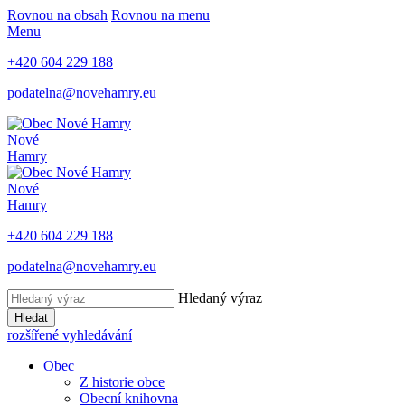
Rovnou na obsah
Rovnou na menu
Menu
+420 604 229 188
podatelna@novehamry.eu
Nové
Hamry
Nové
Hamry
+420 604 229 188
podatelna@novehamry.eu
Hledaný výraz
Hledat
rozšířené vyhledávání
Obec
Z historie obce
Obecní knihovna