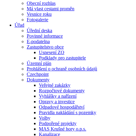
Obecní rozhlas
Má vlast cestami proměn
Vesnice roku
Fotogalerie
Úřad
Úřední deska
Povinné informace
E-podatelna
Zastupitelstvo obce
Usnesení ZO
Podklady pro zastupitele
Územní plán
Prohlášení o ochraně osobních údajů
Czechpoint
Dokumenty
Veřejné zakázky
Rozpočtové dokumenty
Vyhlášky a nařízení
Opravy a investice
Odpadové hospodářství
Pravidla nakládání s pozemky
Volby
Podpořené projekty
MAS Krušné hory o.p.s.
Kanalizace