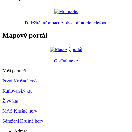
Důležité informace z obce přímo do telefonu
Mapový portál
GisOnline.cz
Naši partneři:
První Krušnohorská
Karlovarský kraj
Živý kraj
MAS Krušné hory
Sdružení Krušné hory
Adresa