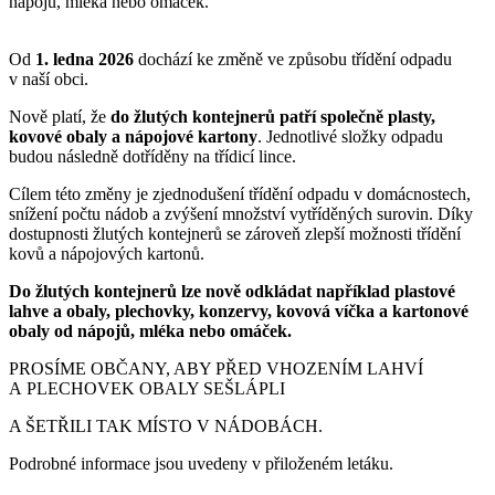
nápojů, mléka nebo omáček.
Od
1. ledna 2026
dochází ke změně ve způsobu třídění odpadu
v naší obci.
Nově platí, že
do žlutých kontejnerů patří společně plasty,
kovové obaly a nápojové kartony
. Jednotlivé složky odpadu
budou následně dotříděny na třídicí lince.
Cílem této změny je zjednodušení třídění odpadu v domácnostech,
snížení počtu nádob a zvýšení množství vytříděných surovin. Díky
dostupnosti žlutých kontejnerů se zároveň zlepší možnosti třídění
kovů a nápojových kartonů.
Do žlutých kontejnerů lze nově odkládat například plastové
lahve a obaly, plechovky, konzervy, kovová víčka a kartonové
obaly od nápojů, mléka nebo omáček.
PROSÍME OBČANY, ABY PŘED VHOZENÍM LAHVÍ
A PLECHOVEK OBALY SEŠLÁPLI
A ŠETŘILI TAK MÍSTO V NÁDOBÁCH.
Podrobné informace jsou uvedeny v přiloženém letáku.