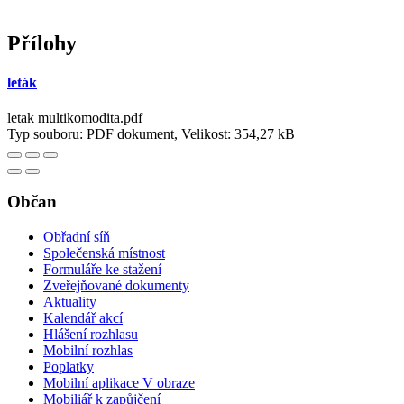
Přílohy
leták
letak multikomodita.pdf
Typ souboru: PDF dokument, Velikost: 354,27 kB
Občan
Obřadní síň
Společenská místnost
Formuláře ke stažení
Zveřejňované dokumenty
Aktuality
Kalendář akcí
Hlášení rozhlasu
Mobilní rozhlas
Poplatky
Mobilní aplikace V obraze
Mobiliář k zapůjčení