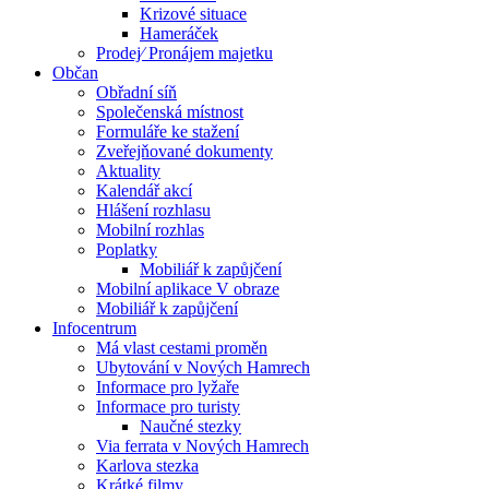
Krizové situace
Hameráček
Prodej⁄ Pronájem majetku
Občan
Obřadní síň
Společenská místnost
Formuláře ke stažení
Zveřejňované dokumenty
Aktuality
Kalendář akcí
Hlášení rozhlasu
Mobilní rozhlas
Poplatky
Mobiliář k zapůjčení
Mobilní aplikace V obraze
Mobiliář k zapůjčení
Infocentrum
Má vlast cestami proměn
Ubytování v Nových Hamrech
Informace pro lyžaře
Informace pro turisty
Naučné stezky
Via ferrata v Nových Hamrech
Karlova stezka
Krátké filmy