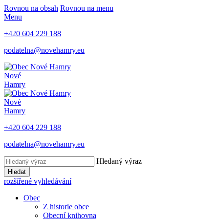
Rovnou na obsah
Rovnou na menu
Menu
+420 604 229 188
podatelna@novehamry.eu
Nové
Hamry
Nové
Hamry
+420 604 229 188
podatelna@novehamry.eu
Hledaný výraz
Hledat
rozšířené vyhledávání
Obec
Z historie obce
Obecní knihovna