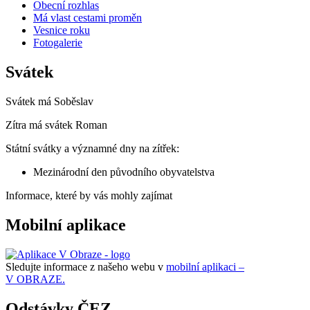
Obecní rozhlas
Má vlast cestami proměn
Vesnice roku
Fotogalerie
Svátek
Svátek má
Soběslav
Zítra má svátek
Roman
Státní svátky a významné dny na zítřek:
Mezinárodní den původního obyvatelstva
Informace, které by vás mohly zajímat
Mobilní aplikace
Sledujte informace z našeho webu v
mobilní aplikaci –
V OBRAZE.
Odstávky ČEZ