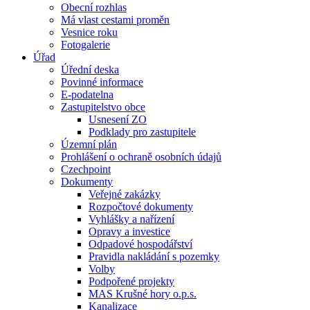
Obecní rozhlas
Má vlast cestami proměn
Vesnice roku
Fotogalerie
Úřad
Úřední deska
Povinné informace
E-podatelna
Zastupitelstvo obce
Usnesení ZO
Podklady pro zastupitele
Územní plán
Prohlášení o ochraně osobních údajů
Czechpoint
Dokumenty
Veřejné zakázky
Rozpočtové dokumenty
Vyhlášky a nařízení
Opravy a investice
Odpadové hospodářství
Pravidla nakládání s pozemky
Volby
Podpořené projekty
MAS Krušné hory o.p.s.
Kanalizace