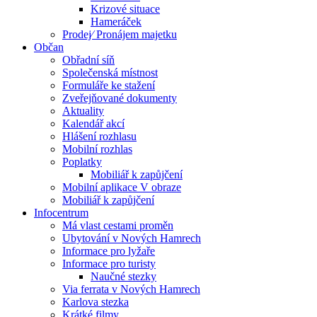
Krizové situace
Hameráček
Prodej⁄ Pronájem majetku
Občan
Obřadní síň
Společenská místnost
Formuláře ke stažení
Zveřejňované dokumenty
Aktuality
Kalendář akcí
Hlášení rozhlasu
Mobilní rozhlas
Poplatky
Mobiliář k zapůjčení
Mobilní aplikace V obraze
Mobiliář k zapůjčení
Infocentrum
Má vlast cestami proměn
Ubytování v Nových Hamrech
Informace pro lyžaře
Informace pro turisty
Naučné stezky
Via ferrata v Nových Hamrech
Karlova stezka
Krátké filmy