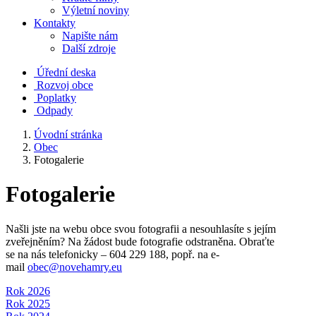
Výletní noviny
Kontakty
Napište nám
Další zdroje
Úřední deska
Rozvoj obce
Poplatky
Odpady
Úvodní stránka
Obec
Fotogalerie
Fotogalerie
Našli jste na webu obce svou fotografii a nesouhlasíte s jejím
zveřejněním? Na žádost bude fotografie odstraněna. Obraťte
se na nás telefonicky – 604 229 188, popř. na e-
mail
obec@novehamry.eu
Rok 2026
Rok 2025