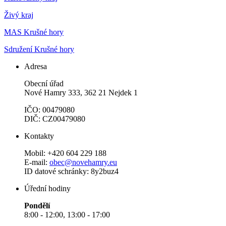
Živý kraj
MAS Krušné hory
Sdružení Krušné hory
Adresa
Obecní úřad
Nové Hamry 333, 362 21 Nejdek 1
IČO: 00479080
DIČ: CZ00479080
Kontakty
Mobil: +420 604 229 188
E-mail:
obec@novehamry.eu
ID datové schránky: 8y2buz4
Úřední hodiny
Pondělí
8:00 - 12:00, 13:00 - 17:00