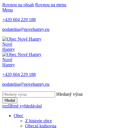
Rovnou na obsah
Rovnou na menu
Menu
+420 604 229 188
podatelna@novehamry.eu
Nové
Hamry
Nové
Hamry
+420 604 229 188
podatelna@novehamry.eu
Hledaný výraz
Hledat
rozšířené vyhledávání
Obec
Z historie obce
Obecní knihovna