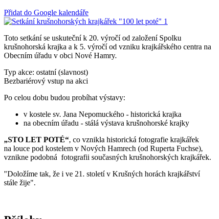
Přidat do Google kalendáře
Toto setkání se uskuteční k 20. výročí od založení Spolku
krušnohorská krajka a k 5. výročí od vzniku krajkářského centra na
Obecním úřadu v obci Nové Hamry.
Typ akce: ostatní (slavnost)
Bezbariérový vstup na akci
Po celou dobu budou probíhat výstavy:
v kostele sv. Jana Nepomuckého - historická krajka
na obecním úřadu - stálá výstava krušnohorské krajky
„STO LET POTÉ“
, co vznikla historická fotografie krajkářek
na louce pod kostelem v Nových Hamrech (od Ruperta Fuchse),
vznikne podobná fotografii současných krušnohorských krajkářek.
"Doložíme tak, že i ve 21. století v Krušných horách krajkářství
stále žije".