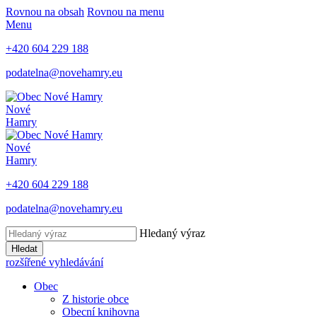
Rovnou na obsah
Rovnou na menu
Menu
+420 604 229 188
podatelna@novehamry.eu
Nové
Hamry
Nové
Hamry
+420 604 229 188
podatelna@novehamry.eu
Hledaný výraz
Hledat
rozšířené vyhledávání
Obec
Z historie obce
Obecní knihovna