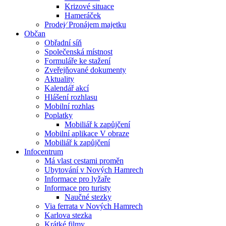
Krizové situace
Hameráček
Prodej⁄ Pronájem majetku
Občan
Obřadní síň
Společenská místnost
Formuláře ke stažení
Zveřejňované dokumenty
Aktuality
Kalendář akcí
Hlášení rozhlasu
Mobilní rozhlas
Poplatky
Mobiliář k zapůjčení
Mobilní aplikace V obraze
Mobiliář k zapůjčení
Infocentrum
Má vlast cestami proměn
Ubytování v Nových Hamrech
Informace pro lyžaře
Informace pro turisty
Naučné stezky
Via ferrata v Nových Hamrech
Karlova stezka
Krátké filmy