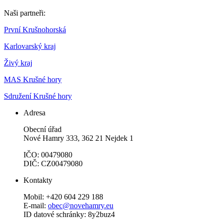
Naši partneři:
První Krušnohorská
Karlovarský kraj
Živý kraj
MAS Krušné hory
Sdružení Krušné hory
Adresa
Obecní úřad
Nové Hamry 333, 362 21 Nejdek 1
IČO: 00479080
DIČ: CZ00479080
Kontakty
Mobil: +420 604 229 188
E-mail:
obec@novehamry.eu
ID datové schránky: 8y2buz4