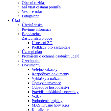
Obecní rozhlas
Má vlast cestami proměn
Vesnice roku
Fotogalerie
Úřad
Úřední deska
Povinné informace
E-podatelna
Zastupitelstvo obce
Usnesení ZO
Podklady pro zastupitele
Územní plán
Prohlášení o ochraně osobních údajů
Czechpoint
Dokumenty
Veřejné zakázky
Rozpočtové dokumenty
Vyhlášky a nařízení
Opravy a investice
Odpadové hospodářství
Pravidla nakládání s pozemky
Volby
Podpořené projekty
MAS Krušné hory o.p.s.
Kanalizace