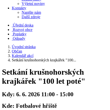
Výletní noviny
Kontakty
Napište nám
Další zdroje
Úřední deska
Rozvoj obce
Poplatky
Odpady
Úvodní stránka
Občan
Kalendář akcí
Setkání krušnohorských krajkářek "100...
Setkání krušnohorských
krajkářek "100 let poté"
Kdy:
6. 6. 2026 11:00 - 15:00
Kde:
Fotbalové hřiště