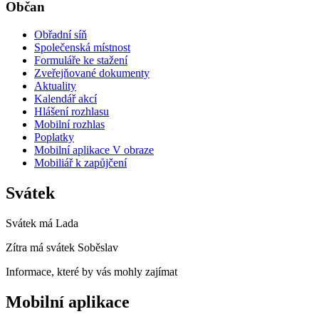
Občan
Obřadní síň
Společenská místnost
Formuláře ke stažení
Zveřejňované dokumenty
Aktuality
Kalendář akcí
Hlášení rozhlasu
Mobilní rozhlas
Poplatky
Mobilní aplikace V obraze
Mobiliář k zapůjčení
Svátek
Svátek má
Lada
Zítra má svátek
Soběslav
Informace, které by vás mohly zajímat
Mobilní aplikace