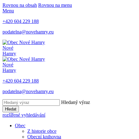
Rovnou na obsah
Rovnou na menu
Menu
+420 604 229 188
podatelna@novehamry.eu
Nové
Hamry
Nové
Hamry
+420 604 229 188
podatelna@novehamry.eu
Hledaný výraz
Hledat
rozšířené vyhledávání
Obec
Z historie obce
Obecní knihovna