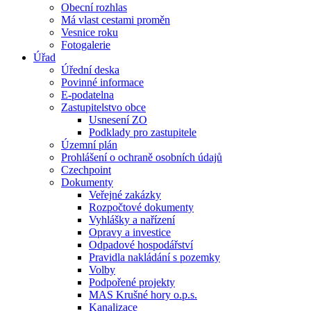
Obecní rozhlas
Má vlast cestami proměn
Vesnice roku
Fotogalerie
Úřad
Úřední deska
Povinné informace
E-podatelna
Zastupitelstvo obce
Usnesení ZO
Podklady pro zastupitele
Územní plán
Prohlášení o ochraně osobních údajů
Czechpoint
Dokumenty
Veřejné zakázky
Rozpočtové dokumenty
Vyhlášky a nařízení
Opravy a investice
Odpadové hospodářství
Pravidla nakládání s pozemky
Volby
Podpořené projekty
MAS Krušné hory o.p.s.
Kanalizace