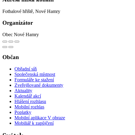
Fotbalové hřiště, Nové Hamry
Organizátor
Obec Nové Hamry
Občan
Obřadní síň
Společenská místnost
Formuláře ke stažení
Zveřejňované dokumenty
Aktuality
Kalendář akcí
Hlášení rozhlasu
Mobilní rozhlas
Poplatky
Mobilní aplikace V obraze
Mobiliář k zapůjčení