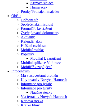
Krizové situace
Hameráček
Prodej⁄ Pronájem majetku
Občan
Obřadní síň
Společenská místnost
Formuláře ke stažení
Zveřejňované dokumenty
Aktuality
Kalendář akcí
Hlášení rozhlasu
Mobilní rozhlas
Poplatky
Mobiliář k zapůjčení
Mobilní aplikace V obraze
Mobiliář k zapůjčení
Infocentrum
Má vlast cestami proměn
Ubytování v Nových Hamrech
Informace pro lyžaře
Informace pro turisty
Naučné stezky
Via ferrata v Nových Hamrech
Karlova stezka
Krátké filmy