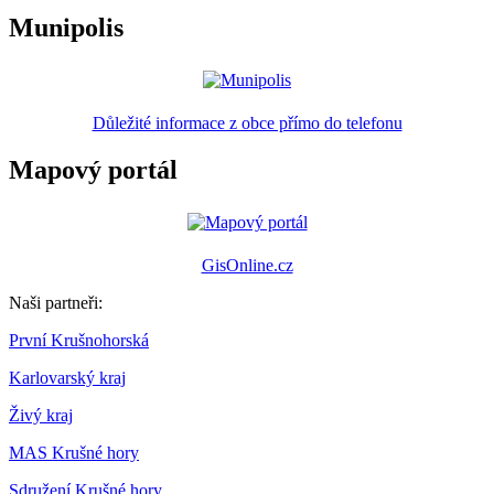
Munipolis
Důležité informace z obce přímo do telefonu
Mapový portál
GisOnline.cz
Naši partneři:
První Krušnohorská
Karlovarský kraj
Živý kraj
MAS Krušné hory
Sdružení Krušné hory