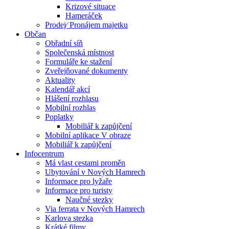
Krizové situace
Hameráček
Prodej⁄ Pronájem majetku
Občan
Obřadní síň
Společenská místnost
Formuláře ke stažení
Zveřejňované dokumenty
Aktuality
Kalendář akcí
Hlášení rozhlasu
Mobilní rozhlas
Poplatky
Mobiliář k zapůjčení
Mobilní aplikace V obraze
Mobiliář k zapůjčení
Infocentrum
Má vlast cestami proměn
Ubytování v Nových Hamrech
Informace pro lyžaře
Informace pro turisty
Naučné stezky
Via ferrata v Nových Hamrech
Karlova stezka
Krátké filmy