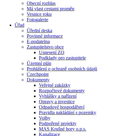
Obecní rozhlas
Má vlast cestami proměn
Vesnice roku
Fotogalerie
Úřad
Úřední deska
Povinné informace
E-podatelna
Zastupitelstvo obce
Usnesení ZO
Podklady pro zastupitele
Územní plán
Prohlášení o ochraně osobních údajů
Czechpoint
Dokumenty
Veřejné zakázky
Rozpočtové dokumenty
Vyhlášky a nařízení
Opravy a investice
Odpadové hospodářství
Pravidla nakládání s pozemky
Volby
Podpořené projekty
MAS Krušné hory o.p.s.
Kanalizace