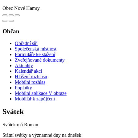
Obec Nové Hamry
Občan
Obřadní síň
Společenská místnost
Formuláře ke stažení
Zveřejňované dokumenty
Aktuality
Kalendář akcí
Hlášení rozhlasu
Mobilní rozhlas
Poplatky
Mobilní aplikace V obraze
Mobiliář k zapůjčení
Svátek
Svátek má
Roman
Státní svátky a významné dny na dnešek: