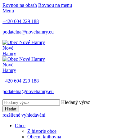
Rovnou na obsah
Rovnou na menu
Menu
+420 604 229 188
podatelna@novehamry.eu
Nové
Hamry
Nové
Hamry
+420 604 229 188
podatelna@novehamry.eu
Hledaný výraz
Hledat
rozšířené vyhledávání
Obec
Z historie obce
Obecní knihovna