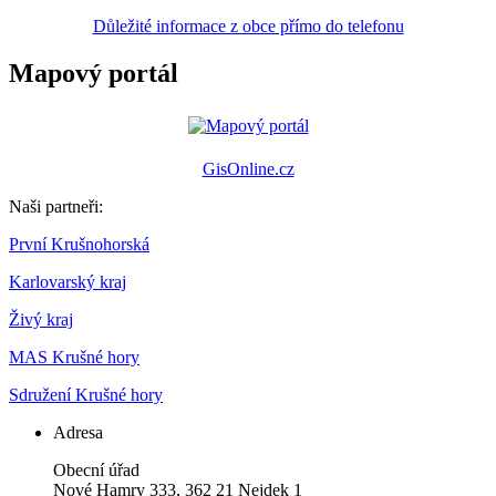
Důležité informace z obce přímo do telefonu
Mapový portál
GisOnline.cz
Naši partneři:
První Krušnohorská
Karlovarský kraj
Živý kraj
MAS Krušné hory
Sdružení Krušné hory
Adresa
Obecní úřad
Nové Hamry 333, 362 21 Nejdek 1