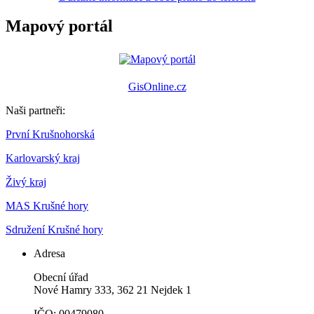
Mapový portál
GisOnline.cz
Naši partneři:
První Krušnohorská
Karlovarský kraj
Živý kraj
MAS Krušné hory
Sdružení Krušné hory
Adresa
Obecní úřad
Nové Hamry 333, 362 21 Nejdek 1
IČO: 00479080