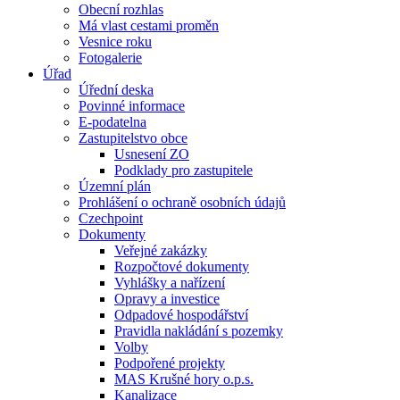
Obecní rozhlas
Má vlast cestami proměn
Vesnice roku
Fotogalerie
Úřad
Úřední deska
Povinné informace
E-podatelna
Zastupitelstvo obce
Usnesení ZO
Podklady pro zastupitele
Územní plán
Prohlášení o ochraně osobních údajů
Czechpoint
Dokumenty
Veřejné zakázky
Rozpočtové dokumenty
Vyhlášky a nařízení
Opravy a investice
Odpadové hospodářství
Pravidla nakládání s pozemky
Volby
Podpořené projekty
MAS Krušné hory o.p.s.
Kanalizace