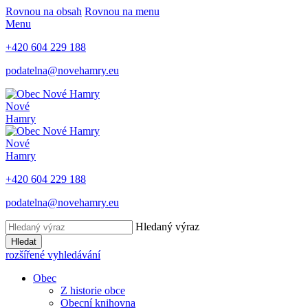
Rovnou na obsah
Rovnou na menu
Menu
+420 604 229 188
podatelna@novehamry.eu
Nové
Hamry
Nové
Hamry
+420 604 229 188
podatelna@novehamry.eu
Hledaný výraz
Hledat
rozšířené vyhledávání
Obec
Z historie obce
Obecní knihovna