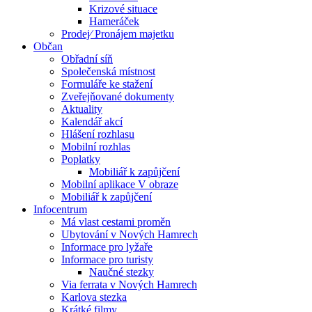
Krizové situace
Hameráček
Prodej⁄ Pronájem majetku
Občan
Obřadní síň
Společenská místnost
Formuláře ke stažení
Zveřejňované dokumenty
Aktuality
Kalendář akcí
Hlášení rozhlasu
Mobilní rozhlas
Poplatky
Mobiliář k zapůjčení
Mobilní aplikace V obraze
Mobiliář k zapůjčení
Infocentrum
Má vlast cestami proměn
Ubytování v Nových Hamrech
Informace pro lyžaře
Informace pro turisty
Naučné stezky
Via ferrata v Nových Hamrech
Karlova stezka
Krátké filmy