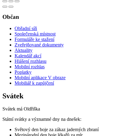
Občan
Obřadní síň
Společenská místnost
Formuláře ke stažení
Zveřejňované dokumenty
Aktuality
Kalendář akcí
Hlášení rozhlasu
Mobilní rozhlas
Poplatky
Mobilní aplikace V obraze
Mobiliář k zapůjčení
Svátek
Svátek má
Oldřiška
Státní svátky a významné dny na dnešek:
Světový den boje za zákaz jaderných zbraní
Mezinárodní den boje lékařů za mír